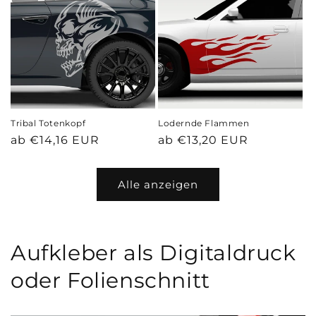
Tribal Totenkopf
Lodernde Flammen
Normaler
Normaler
ab €14,16 EUR
ab €13,20 EUR
Preis
Preis
Alle anzeigen
Aufkleber als Digitaldruck
oder Folienschnitt