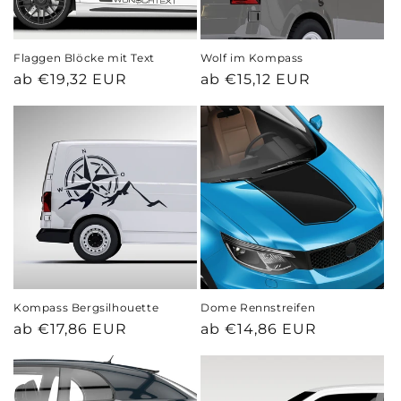
Flaggen Blöcke mit Text
Wolf im Kompass
Normaler
Normaler
ab €19,32 EUR
ab €15,12 EUR
Preis
Preis
Kompass Bergsilhouette
Dome Rennstreifen
Normaler
Normaler
ab €17,86 EUR
ab €14,86 EUR
Preis
Preis