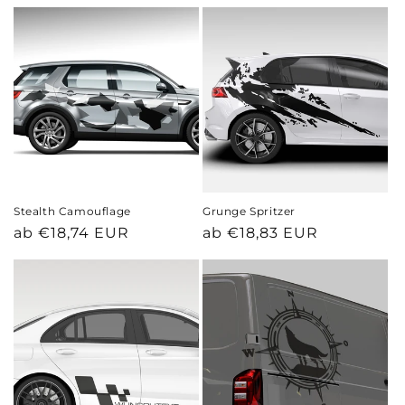
Stealth Camouflage
Grunge Spritzer
Normaler
Normaler
ab €18,74 EUR
ab €18,83 EUR
Preis
Preis